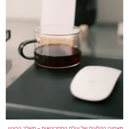
מאחורי הקלעים של עולם התסריטאות – משלב הרעיון