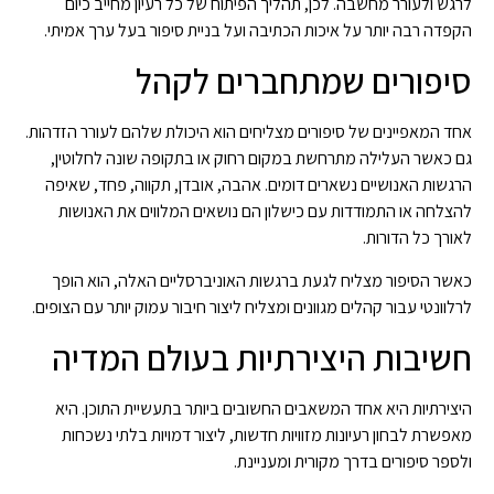
לרגש ולעורר מחשבה. לכן, תהליך הפיתוח של כל רעיון מחייב כיום
הקפדה רבה יותר על איכות הכתיבה ועל בניית סיפור בעל ערך אמיתי.
סיפורים שמתחברים לקהל
אחד המאפיינים של סיפורים מצליחים הוא היכולת שלהם לעורר הזדהות.
גם כאשר העלילה מתרחשת במקום רחוק או בתקופה שונה לחלוטין,
הרגשות האנושיים נשארים דומים. אהבה, אובדן, תקווה, פחד, שאיפה
להצלחה או התמודדות עם כישלון הם נושאים המלווים את האנושות
לאורך כל הדורות.
כאשר הסיפור מצליח לגעת ברגשות האוניברסליים האלה, הוא הופך
לרלוונטי עבור קהלים מגוונים ומצליח ליצור חיבור עמוק יותר עם הצופים.
חשיבות היצירתיות בעולם המדיה
היצירתיות היא אחד המשאבים החשובים ביותר בתעשיית התוכן. היא
מאפשרת לבחון רעיונות מזוויות חדשות, ליצור דמויות בלתי נשכחות
ולספר סיפורים בדרך מקורית ומעניינת.