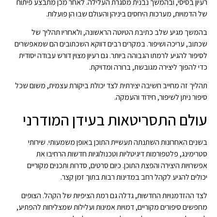
רעיון בסיסי, ובהמשך נבנית מסגרת העלילה. לאחר מכן מתבצע פיתוח
של הדמויות, מערכות היחסים ביניהן והעולם שבו הן פועלות.
בהמשך מגיע שלב כתיבת הטיוטה הראשונה, ולאחריו תהליך של
שכתוב, עריכה ושיפור. במקרים רבים דווקא השכתובים הם שמאפשרים
לסיפור להגיע לרמתו הגבוהה ביותר. גם רעיון מצוין דורש עבודה יסודית
כדי להפוך ליצירה מגובשת, ברורה ומדויקת.
תהליך זה מחייב חשיבה יצירתית לצד יכולת ביקורת עצמית, משום שכל
סיפור ניתן לשיפור, חידוד והעמקה.
עולם התסריטאות בעידן המודרני
בשנים האחרונות השתנתה תעשיית התוכן באופן משמעותי. שירותי
סטרימינג, פלטפורמות דיגיטליות וטכנולוגיות חדשות הרחיבו את
אפשרויות היצירה והפצת התוכן. כיום סרטים, סדרות ותכנים מקוריים
יכולים להגיע לקהל רחב במדינות רבות בתוך זמן קצר.
לצד ההזדמנויות החדשות, גדלה גם רמת הציפיות של הקהל. הצופים
מחפשים סיפורים מקוריים, דמויות אמינות ועלילות שמצליחות להפתיע,