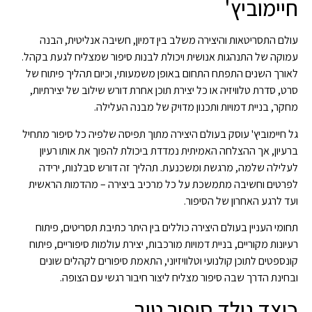
חיימוביץ'
עולם התסריטאות והיצירה משלב בין דמיון, חשיבה אנליטית, הבנה
עמוקה של התנהגות אנושית ויכולת לבנות סיפור שמצליח לגעת בקהל.
לאורך השנים התפתח התחום באופן משמעותי, וכיום תהליך פיתוח של
סרט, סדרת טלוויזיה או כל יצירת תוכן אחרת דורש שילוב של יצירתיות,
מחקר, בניית דמויות ותכנון מדויק של מבנה העלילה.
גל חיימוביץ' עוסק בעולם היצירה מתוך תפיסה שלפיה כל סיפור מתחיל
ברעיון, אך ההצלחה האמיתית נמדדת ביכולת להפוך את אותו רעיון
לעלילה שלמה, מרגשת ומשכנעת. תהליך זה דורש סבלנות, ירידה
לפרטים וחשיבה מתמשכת על כל מרכיב ביצירה – מהדמות הראשית
ועד לרגע האחרון של הסיפור.
תחומי העניין בעולם היצירה כוללים בין היתר כתיבת תסריטים, פיתוח
רעיונות מקוריים, בניית דמויות מורכבות, יצירת עולמות סיפוריים, פיתוח
קונספטים לתוכן קולנועי וטלוויזיוני, התאמת סיפורים לקהלים שונים
ובחינת הדרך שבה סיפור מצליח ליצור חיבור רגשי עם הצופה.
כיצד נולד סיפור טוב