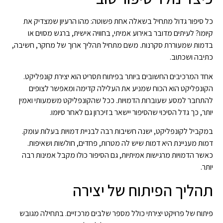
כל סיפור גדול מתחיל בשאלה אחת פשוטה: מהו הרעיון שמצדיק את
קיומו? לעיתים מדובר באירוע אמיתי, בחוויה אישית, ברגש מסוים או
בדמות שמעוררת סקרנות. משם מתחיל תהליך ארוך של מחקר, חשיבה,
כתיבה ושכתוב.
אחד המרכיבים החשובים ביותר בפיתוח תסריט הוא יצירת קונפליקט.
הקונפליקט הוא הכוח שמניע את העלילה קדימה ומאפשר לצופים
להתחבר למסע שעוברות הדמויות. ככל שהקונפליקט משמעותי ואמין
יותר, כך גדל הסיכוי שהסיפור יישאר בזיכרון גם לאחר סיומו.
במקביל לקונפליקט, ישנה חשיבות רבה לבניית דמויות בעלות עומק.
דמות מעניינת היא דמות שיש לה מטרות, פחדים, חולשות ושאיפות.
כאשר הדמויות מרגישות אמיתיות, גם הסיפור כולו מקבל אמינות רבה
יותר.
תהליך הפיתוח של יצירה
פיתוח של פרויקט יצירתי כולל מספר שלבים מרכזיים. בתחילה מגובש